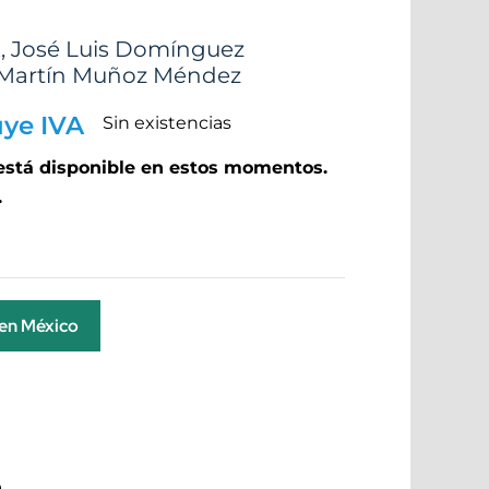
A
,
José Luis Domínguez
Martín Muñoz Méndez
uye IVA
Sin existencias
 está disponible en estos momentos.
.
 en México
a