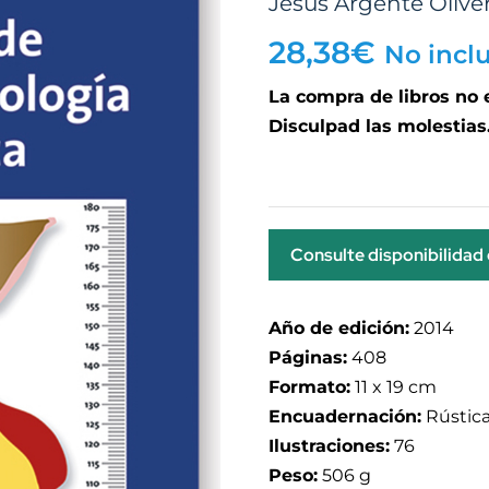
Jesús Argente Olive
28,38
€
No incl
La compra de libros no
Disculpad las molestias
Consulte disponibilidad
Año de edición:
2014
Páginas:
408
Formato:
11 x 19 cm
Encuadernación:
Rústic
Ilustraciones:
76
Peso:
506 g