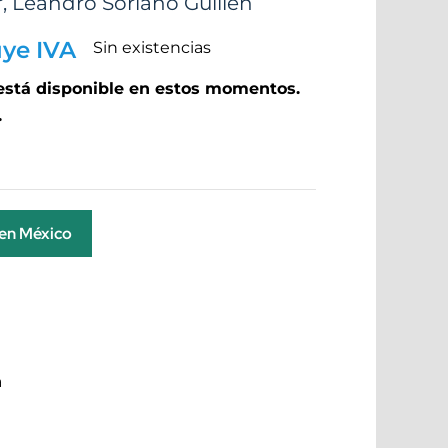
r
,
Leandro Soriano Guillén
uye IVA
Sin existencias
 está disponible en estos momentos.
.
 en México
a