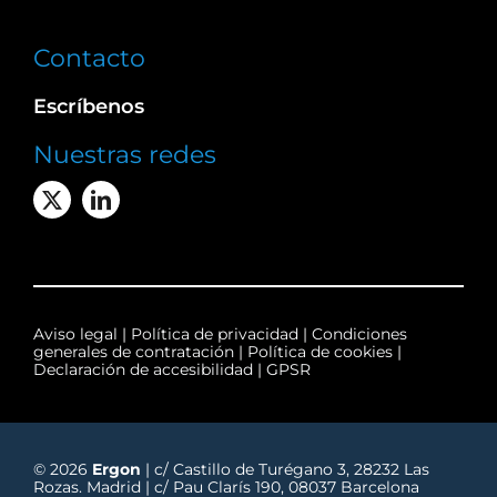
Contacto
Escríbenos
Nuestras redes
Aviso legal
|
Política de privacidad
|
Condiciones
generales de contratación
|
Política de cookies
|
Declaración de accesibilidad
|
GPSR
© 2026
Ergon
| c/ Castillo de Turégano 3, 28232 Las
Rozas. Madrid | c/ Pau Clarís 190, 08037 Barcelona