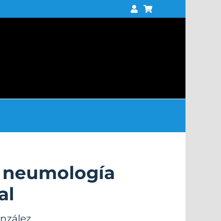
 neumología
al
onzález