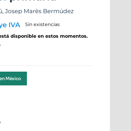
ú
,
Josep Marès Bermúdez
ye IVA
Sin existencias
 está disponible en estos momentos.
.
 en México
a