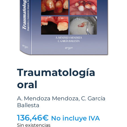
Traumatología
oral
A. Mendoza Mendoza
,
C. García
Ballesta
136,46
€
No incluye IVA
Sin existencias