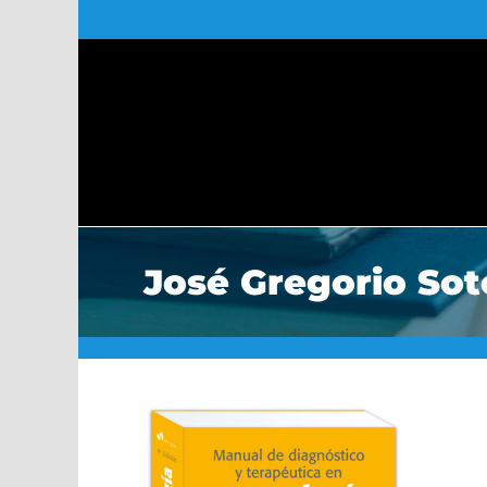
Saltar
al
contenido
José Gregorio So