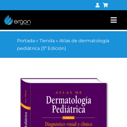
Saltar
al
contenido
Togg
Navi
Libros
Portada
»
Tienda
»
Atlas de dermatología
pediátrica (3ª Edición)
Tienda digital
Contacto