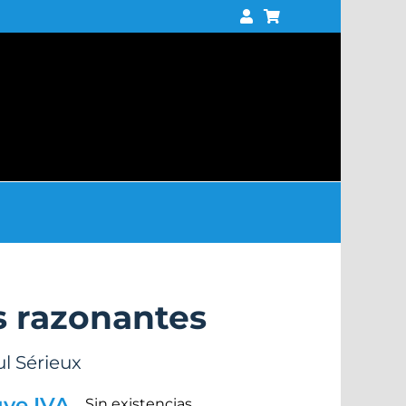
s razonantes
l Sérieux
uye IVA
Sin existencias