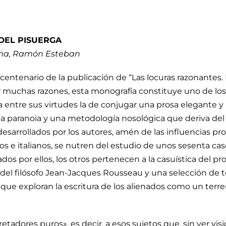
S DEL PISUERGA
lina, Ramón Esteban
entenario de la publicación de “Las locuras razonantes. E
r muchas razones, esta monografía constituye uno de los
a entre sus virtudes la de conjugar una prosa elegante y
 la paranoia y una metodología nosológica que deriva del 
sarrollados por los autores, amén de las influencias pro
os e italianos, se nutren del estudio de unos sesenta ca
os por ellos, los otros pertenecen a la casuística del pr
ía del filósofo Jean-Jacques Rousseau y una selección de
que exploran la escritura de los alienados como un terre
etadores puros», es decir, a esos sujetos que, sin ver visi