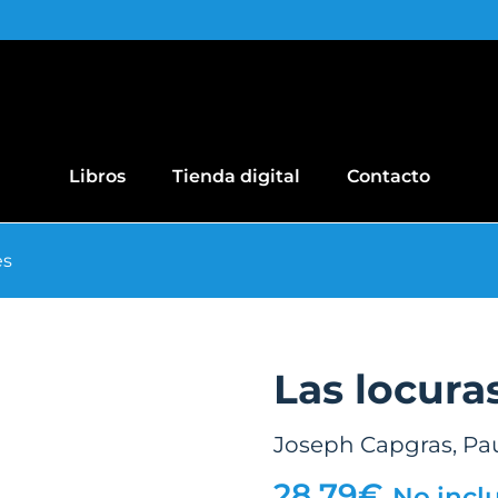
Libros
Tienda digital
Contacto
es
Las locura
Joseph Capgras
,
Pau
28,79
€
No incl