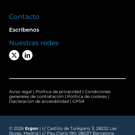
Contacto
Escríbenos
Nuestras redes
Aviso legal
|
Política de privacidad
|
Condiciones
generales de contratación
|
Política de cookies
|
Declaración de accesibilidad
|
GPSR
© 2026
Ergon
| c/ Castillo de Turégano 3, 28232 Las
Rozas. Madrid | c/ Pau Clarís 190, 08037 Barcelona