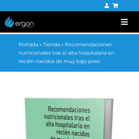
Saltar
al
contenido
Togg
Navi
Libros
Portada
»
Tienda
»
Recomendaciones
nutricionales tras el alta hospitalaria en
Tienda digital
recién nacidos de muy bajo peso
Contacto