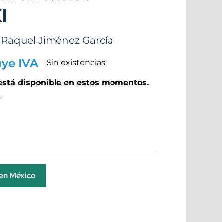
I
,
Raquel Jiménez García
uye IVA
Sin existencias
 está disponible en estos momentos.
.
 en México