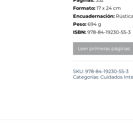
Páginas:
352
Formato:
17 x 24 cm
Encuadernación:
Rústic
Peso:
694 g
ISBN:
978-84-19230-55-3
Leer primeras páginas
SKU:
978-84-19230-55-3
Categorías:
Cuidados Int