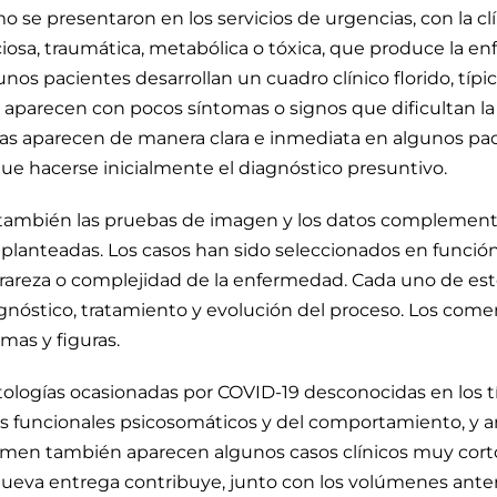
mo se presentaron en los servicios de urgencias, con la 
ciosa, traumática, metabólica o tóxica, que produce la 
unos pacientes desarrollan un cuadro clínico florido, típico
aparecen con pocos síntomas o signos que dificultan la i
as aparecen de manera clara e inmediata en algunos pac
e hacerse inicialmente el diagnóstico presuntivo.
 también las pruebas de imagen y los datos complementar
planteadas. Los casos han sido seleccionados en función 
la rareza o complejidad de la enfermedad. Cada uno de est
 diagnóstico, tratamiento y evolución del proceso. Los com
mas y figuras.
ologías ocasionadas por COVID-19 desconocidas en los tí
os funcionales psicosomáticos y del comportamiento, y a
lumen también aparecen algunos casos clínicos muy cort
ueva entrega contribuye, junto con los volúmenes anter